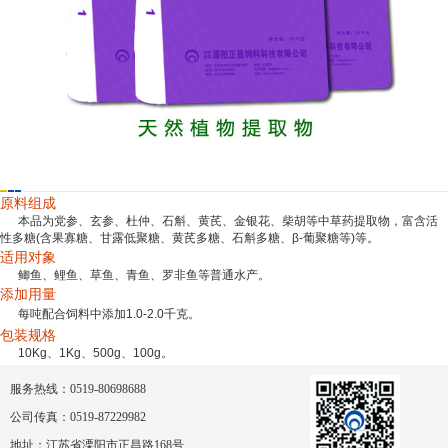
产品介绍
注意事项
增值服务
原料组成
本品为党参、玄参、杜仲、石斛、黄芪、金银花、柴胡等中草药提取物，富含活
性多糖(含果寡糖、甘露低聚糖、黄芪多糖、石斛多糖、β-葡聚糖等)等。
适用对象
鲫鱼、鲤鱼、草鱼、青鱼、罗非鱼等普通水产。
添加用量
每吨配合饲料中添加1.0-2.0千克。
包装规格
10Kg、1Kg、500g、100g。
服务热线：0519-80698688
公司传真：0519-87229982
地址：江苏省溧阳市正昌路168号