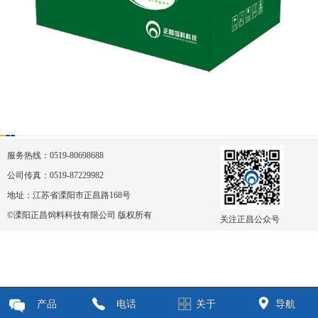
产品介绍
注意事项
增值服务
服务热线：0519-80698688
公司传真：0519-87229982
地址：江苏省溧阳市正昌路168号
©溧阳正昌饲料科技有限公司 版权所有
关注正昌公众号
产品
电话
关于
导航