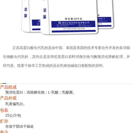
正昌高蛋白酸化代乳粉是由中国、泰国及美国的技术专家合作开发的多功能
生物酸化代乳粉，其特点是采用优质蛋白原料经微生物与酶预消化降解处理，并
经均质、喷雾干燥等工艺制成的适合乳猪低碱值日粮配制的原料。
产品介绍
注意事项
增值服务
产品组成
预消化蛋白；高能糖化物；L-乳酸；乳酸菌。
产品外观
乳黄偏乳白。
包装
25公斤
/包
贮存
存放于阴凉干燥处
备注