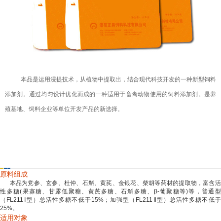
本品是
运用浸提技术，从植物中提取出，
结合现代科技开发的一种新型饲料
添加剂。通过均匀设计优化而成的一种适用于畜禽动物使用的饲料添加剂。是养
殖基地、饲料企业等单位开发产品的新选择。
产品介绍
注意事项
增值服务
原料组成
本品为党参、玄参、杜仲、石斛、黄芪、金银花、柴胡等药材的提取物，富含活
性多糖(果寡糖、甘露低聚糖、黄芪多糖、石斛多糖、β-葡聚糖等)等，普通型
（FL211Ⅰ型）总活性多糖不低于15%；加强型（FL211Ⅱ型）总活性多糖不低于
25%。
适用对象