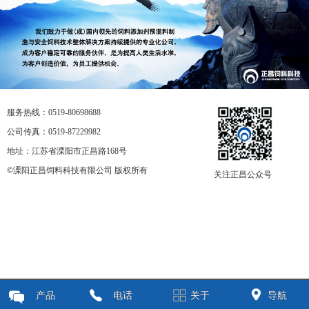
服务热线：0519-80698688
公司传真：0519-87229982
地址：江苏省溧阳市正昌路168号
©溧阳正昌饲料科技有限公司 版权所有
关注正昌公众号
产品
电话
关于
导航