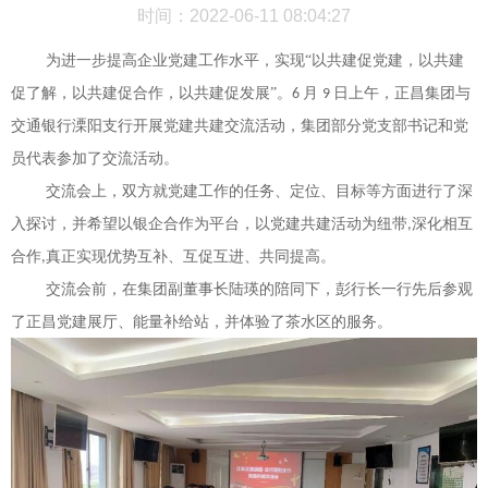
时间：2022-06-11 08:04:27
为进一步提高企业党建工作水
平，实现
“以共建促党建，以共建
促了解，以共建促合
作，以共建促发展
”。
月
日上午，正昌集团与
6
9
交通银行
溧阳支行开展党建共建交流活动，集团部分党支部书记和
党
员代表参加了交流活动。
交流会上，双方就党建工作的任务、定位、目标等方
面进行了深
入探讨，并希望以银企合作为平台，以党建共
建活动为纽带
深化相互
,
合作
真正实现优势互补、互促互
进、共同提高。
,
交流会前，在集团副董事长陆瑛的陪同下，彭行长一
行先后参观
了正昌党建展厅、能量补给站，并体验了茶水
区的服务。