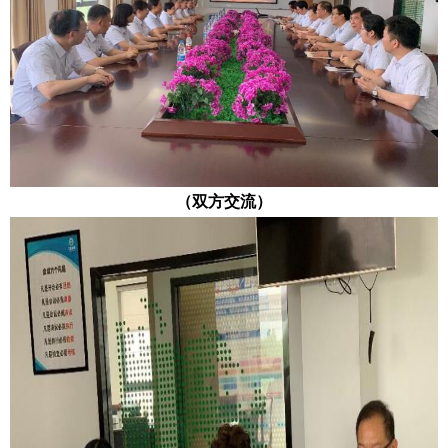
（双方交流）