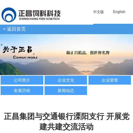
中文版
English
< 返回首页
公司简介
企业文化
企业荣誉
发展历程
新闻动态
正昌集团与交通银行溧阳支行 开展党
建共建交流活动