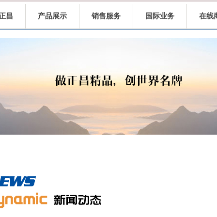
正昌
产品展示
销售服务
国际业务
在线