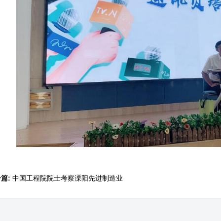
篇:
中国工程院院士考察溧阳先进制造业