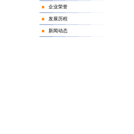
企业荣誉
发展历程
新闻动态