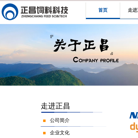
首页
走进
走进正昌
公司简介
企业文化