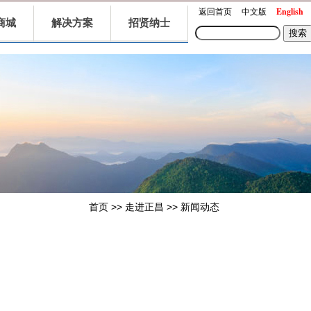
English
返回首页
中文版
商城
解决方案
招贤纳士
首页
>>
走进正昌
>>
新闻动态