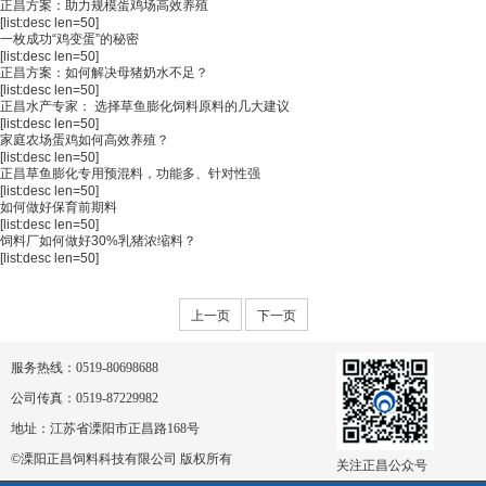
正昌方案：助力规模蛋鸡场高效养殖
[list:desc len=50]
一枚成功“鸡变蛋”的秘密
[list:desc len=50]
正昌方案：如何解决母猪奶水不足？
[list:desc len=50]
正昌水产专家： 选择草鱼膨化饲料原料的几大建议
[list:desc len=50]
家庭农场蛋鸡如何高效养殖？
[list:desc len=50]
正昌草鱼膨化专用预混料，功能多、针对性强
[list:desc len=50]
如何做好保育前期料
[list:desc len=50]
饲料厂如何做好30%乳猪浓缩料？
[list:desc len=50]
上一页
下一页
服务热线：0519-80698688
公司传真：0519-87229982
地址：江苏省溧阳市正昌路168号
©溧阳正昌饲料科技有限公司 版权所有
关注正昌公众号