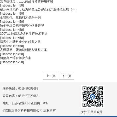
复养捷径之，三元商品母猪转种用母猪
[list:desc len=50]
福乐兴预混料，助力绿色无公害食品产业持续发展（一）
[list:desc len=50]
金猪时代，教槽料才是杀手锏
[list:desc len=50]
秋冬季红公鸡养殖强化饲养管理
[list:desc len=50]
30万以上蛋鸡场饲料生产技术要点
[list:desc len=50]
探索中小猪料企业的转型之路
[list:desc len=50]
高温季节，蛋鸡饲料配方调整方案
[list:desc len=50]
河蟹高产综合解决方案
[list:desc len=50]
上一页
下一页
服务热线：0519-80698688
公司传真：0519-87229982
地址：江苏省溧阳市正昌路168号
©溧阳正昌饲料科技有限公司 版权所有
关注正昌公众号