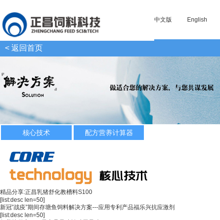
中文版
English
< 返回首页
核心技术
配方营养计算器
精品分享:正昌乳猪舒化教槽料S100
[list:desc len=50]
新冠”战疫”期间存塘鱼饲料解决方案---应用专利产品福乐兴抗应激剂
[list:desc len=50]