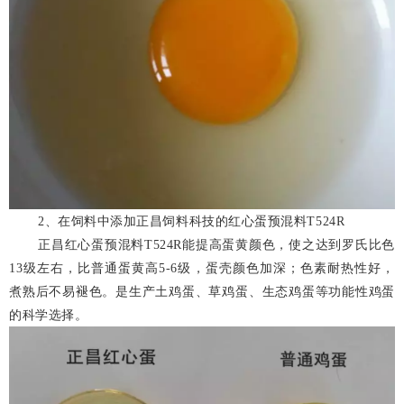
2、在饲料中添加正昌饲料科技的红心蛋预混料T524R
正昌红心蛋预混料T524R能提高蛋黄颜色，使之达到罗氏比色
13级左右，比普通蛋黄高5-6级，蛋壳颜色加深；色素耐热性好，
煮熟后不易褪色。是生产土鸡蛋、草鸡蛋、生态鸡蛋等功能性鸡蛋
的科学选择。