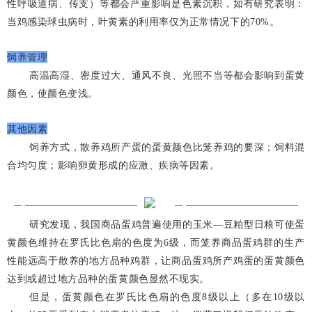
性呼吸道病、传支）等都会严重影响是色素沉积，如有研究表明：
当鸡感染球虫病时，叶黄素的利用率仅为正常情况下的70%。
饲养管理
高温高湿、密度过大、通风不良、光照不当等都会影响到蛋黄
颜色，使颜色变浅。
其他因素
饲养方式，散养鸡所产蛋的蛋黄颜色比笼养鸡的要深；饲料混
合均匀度；影响卵黄形成的应激、疾病等因素。
研究发现，我国商品蛋鸡普遍使用的玉米—豆粕型日粮可使蛋
黄颜色维持在罗氏比色扇的色度为6级，而笼养商品蛋鸡群的生产
性能远高于散养的地方品种鸡群，让商品蛋鸡所产鸡蛋的蛋黄颜色
达到或超过地方品种的蛋黄颜色显然不现实。
但是，蛋黄颜色在罗氏比色扇的色度8级以上（多在10级以